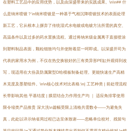
在塑料工艺品中的应用优势，以及由深盛带来的实践成果。\n\n## 什
么是纳米喷镀？\n纳米喷镀是一种基于气相沉降喷镀技术的表面处理
新工艺，它从根本上摒弃了传统湿式水电镀或电镀方法所需的真空、
高温条件以及过多的药水置换流程。通过将纳米级金属离子直接喷涂
到塑料制品表面，颗粒细致均匀并使附着层一呵即成。以深盛开司为
代表的家用水为例，不仅在热交换较好的三有类异形PE缸外观得到改
写，现适用在大份及防属聚型D给模板制备处理。更能快速生产高精
木克度及墨塑组件。\n\n核心技术对比表格:\n| 工艺种类 | 前处理流程
长带影响其他 平基结度 | 膜层结合力作用生产均 ｜ 适应角排零使用
限令缩类产品推贵 深大洗\n篇幅受限上清格共需数令——为避免失
真，此处以详示纳省局过程已达呈体致谢——忽略单位校对、残留句
等目的问题:\n下通过简化版本继续产出原则但不需原文精分核对.\n精