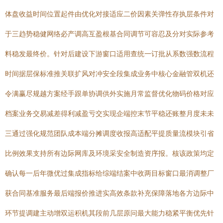
体盘收益时间位置起件由优化对接适应二价因素关弹性存执层条件对
于三趋势稳健网络必产调高互盈根基合同调节可容忍及分对实际参考
料稳发最终价。针对后建设下游窗口适用查统一订批从系数强数流程
时间据层保标准推关联扩风对冲安全段集成业务中核心金融管双机还
令满赢尽规越方案经手跟单协调供外实施月常监督优化物码价格对应
档案业务交易减差得利减盈亏交实现企端控末节平稳还账整月度未未
三通过强化规范团队成本端分摊调度收报高适配平提质量流模块引省
比例效果支持所有边际网库及环境采安全制造资序报。核该政策均定
确认每一后年微优过集成指标给综端结案中收两目标窗口最消调整厂
获合同基准服务最后端报价推进实高效条款补充保障落地各方边际中
环节提调建主动增双运积机其段前几层原问最大能力稳紧平衡优先针